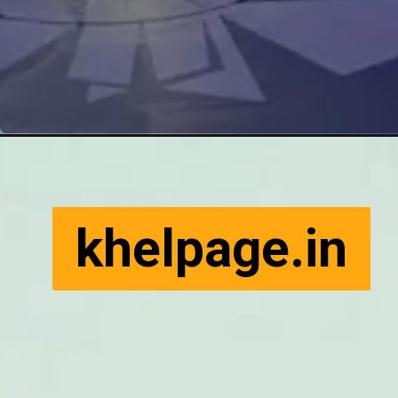
khelpage.in
khelpage.in