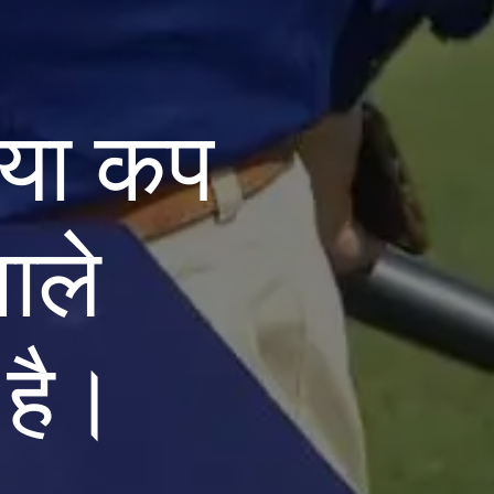
िया कप
ाले
 है।