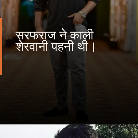
सरफराज ने काली
शेरवानी पहनी थी
।