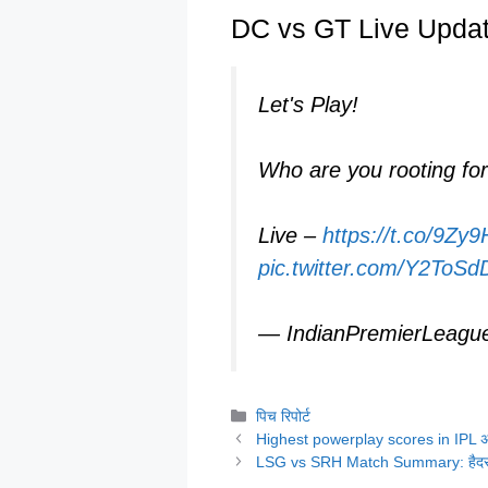
DC vs GT Live Updates
Let's Play!
Who are you rooting for
Live –
https://t.co/9Z
pic.twitter.com/Y2ToS
— IndianPremierLeagu
Categories
पिच रिपोर्ट
Highest powerplay scores in IPL अ
LSG vs SRH Match Summary: हैदराब