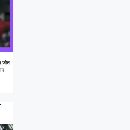
िल जीत
थान
ा