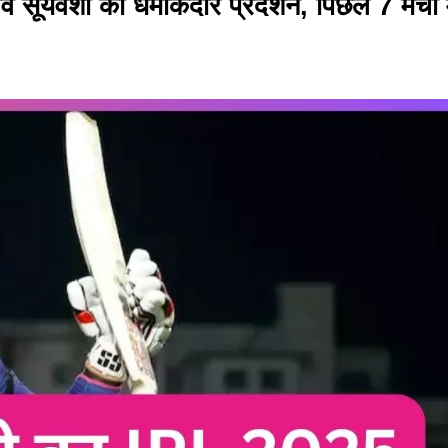
ंशी का धमाकेदार प्रदर्शन, पिछले 7 मैचों म