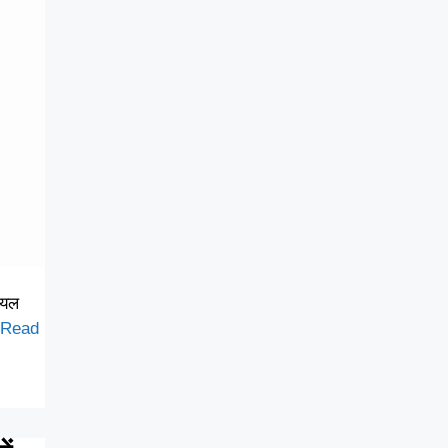
ॉयल
Read