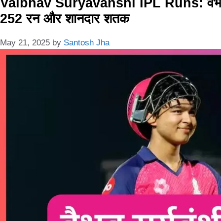
Vaibhav Suryavanshi IPL Runs: वैभव सूर्यव
252 रन और शानदार शतक
May 21, 2025
by
Santosh Jha