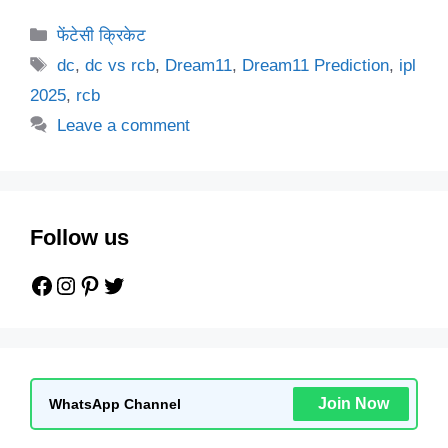
Categories
फेंटेसी क्रिकेट
Tags
dc
,
dc vs rcb
,
Dream11
,
Dream11 Prediction
,
ipl
2025
,
rcb
Leave a comment
Follow us
Facebook
Instagram
Pinterest
Twitter
Join Now
WhatsApp Channel