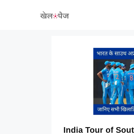
Skip
to
content
India Tour of Sout