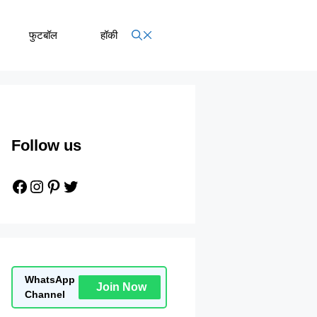
फुटबॉल
हॉकी
Follow us
Facebook
Instagram
Pinterest
Twitter
WhatsApp
Join Now
Channel