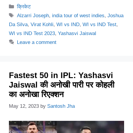
Categories
क्रिकेट
Tags
Alzarri Joseph
,
india tour of west indies
,
Joshua
Da Silva
,
Virat Kohli
,
WI vs IND
,
WI vs IND Test
,
WI vs IND Test 2023
,
Yashasvi Jaiswal
Leave a comment
Fastest 50 in IPL: Yashasvi
Jaiswal की अनोखी पारी पर कोहली
का अनोखा रिएक्शन
May 12, 2023
by
Santosh Jha