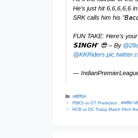
He's just hit 6,6,6,6,6 i
SRK calls him his "𝘉𝘢𝘤𝘤
FUN TAKE: Here's your 3
𝗦𝗜𝗡𝗚𝗛" 😎 – By
@28a
@KKRiders
pic.twitte
— IndianPremierLeagu
Categories
आईपीएल
PBKS vs GT Prediction : संभावित प्ले
RCB vs DC Today Match Pitch Report :