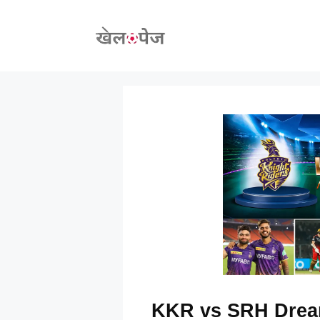
Skip
to
content
KKR vs SRH Dream 1