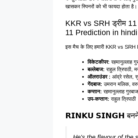
खासकर स्पिनरों को भी फायदा होता है।
KKR vs SRH ड्रीम 11
11 Prediction in hindi
इस मैच के लिए हमारी KKR vs SRH D
विकेटकीपर
: रहमानुल्लाह ग
बल्लेबाज:
राहुल त्रिपाठी, म
ऑलराउंडर :
आंद्रे रसेल, स
गेंदबाज:
उमरान मलिक, वरुण
कप्तान:
रहमानुल्लाह गुरबा
उप-कप्तान:
राहुल त्रिपाठी
𝗥𝗜𝗡𝗞𝗨 𝗦𝗜𝗡𝗚𝗛 ब
He's the flavour of the 