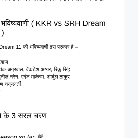
 भविष्यवाणी ( KKR vs SRH Dream
 )
ream 11 की भविष्यवाणी इस प्रकार है –
ुरबाज
यंक अग्रवाल, वेंकटेश अय्यर, रिंकू सिंह
ुनील नरेन, एडेन मार्करम, शार्दुल ठाकुर
 चक्रवर्ती
ज
नने के 3 सरल चरण
season so far 💜