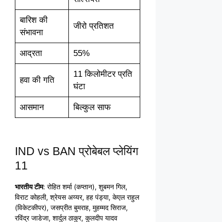
बारिश की
जीरो प्रतिशत
संभावना
आद्रता
55%
11 किलोमीटर प्रति
हवा की गति
घंटा
आसमान
बिल्कुल साफ
IND vs BAN प्रोबेबल प्लेयिंग
11
भारतीय टीम
: रोहित शर्मा (कप्तान), शुबमन गिल,
विराट कोहली, श्रेयस अय्यर, हह पंड्या, केएल राहुल
(विकेटकीपर), जसप्रीत बुमराह, मुहम्मद सिराज,
रविंद्र जाडेजा, शार्दुल ठाकुर, कुलदीप यादव