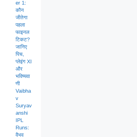
er 1:
कौन
जीतेगा
पहला
फाइनल
टिकट?
जानिए
पिच,
प्लेइंग XI
और
भविष्यवा
णी
Vaibha
v
Suryav
anshi
IPL
Runs:
वैभव