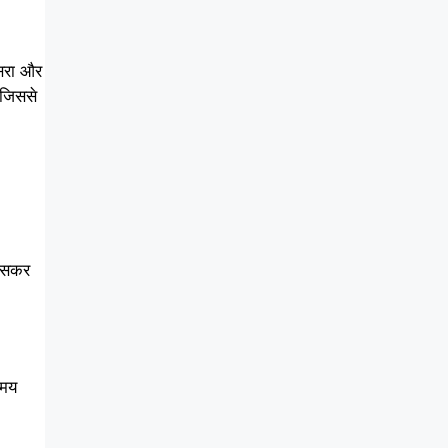
ूसरा और
 जिससे
खासकर
समय