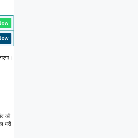
 Now
 Now
 जाएगा।
ेंद की
ाल भरी