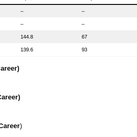
–
–
–
–
144.8
67
139.6
93
 Career)
 Career)
 Career
)