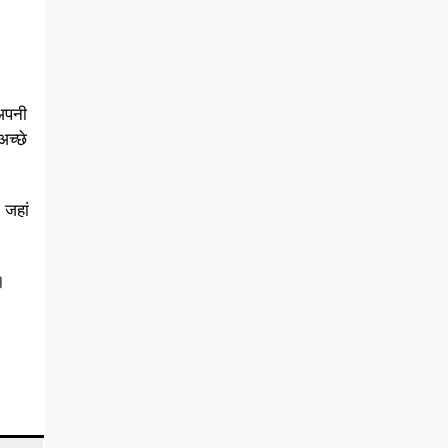
 अपनी
अच्छे
 जहां
।