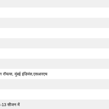
ान रॉयल्स, मुंबई इंडियंस,एसआरएच
2-13 सीजन में