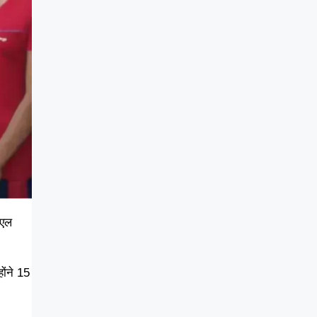
ीएल
ोंने 15