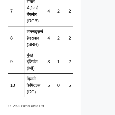
रॉयल
चैलेंजर्स
7
4
2
2
0
4
-0.316
बैंगलोर
(RCB)
सनराइज़र्स
8
हैदराबाद
4
2
2
0
4
-0.822
(SRH)
मुंबई
9
इंडियंस
3
1
2
0
2
-0.879
(MI)
दिल्ली
10
कैपिटल्स
5
0
5
0
0
-1.488
(DC)
IPL 2023 Points Table List