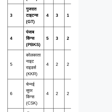
गुजरात
3
टाइटन्स
4
3
1
0
6
+0.341
(GT)
पंजाब
4
किंग्स
5
3
2
0
6
-0.109
(PBKS)
कोलकाता
नाइट
5
4
2
2
0
4
+0.711
राइडर्स
(KKR)
चेन्नई
सुपर
6
4
2
2
0
4
+0.225
किंग्स
(CSK)