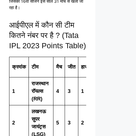
जिसका 16वां सीजन इस साल 31 मार्च से खेला जा
रहा है।
आईपीएल में कौन सी टीम
कितने नंबर पर है ? (Tata
IPL 2023 Points Table)
नेट
क्रमांक
टीम
मैच
जीत
हार
टाई
अंक
रनरेट
राजस्थान
1
रॉयल्स
4
3
1
0
6
+1.588
(RR)
लखनऊ
सुपर
2
5
3
2
0
6
+0.761
जायंट्स
(LSG)