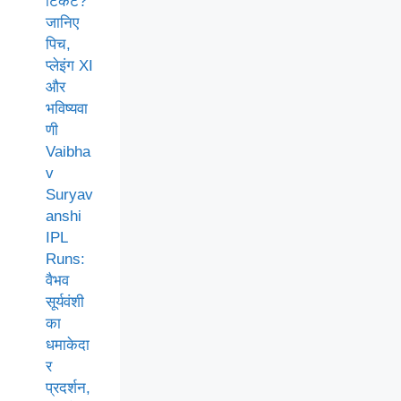
टिकट?
जानिए
पिच,
प्लेइंग XI
और
भविष्यवा
णी
Vaibha
v
Suryav
anshi
IPL
Runs:
वैभव
सूर्यवंशी
का
धमाकेदा
र
प्रदर्शन,