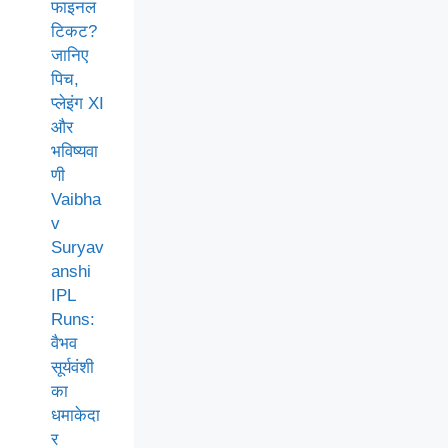
फाइनल
टिकट?
जानिए
पिच,
प्लेइंग XI
और
भविष्यवा
णी
Vaibha
v
Suryav
anshi
IPL
Runs:
वैभव
सूर्यवंशी
का
धमाकेदा
र