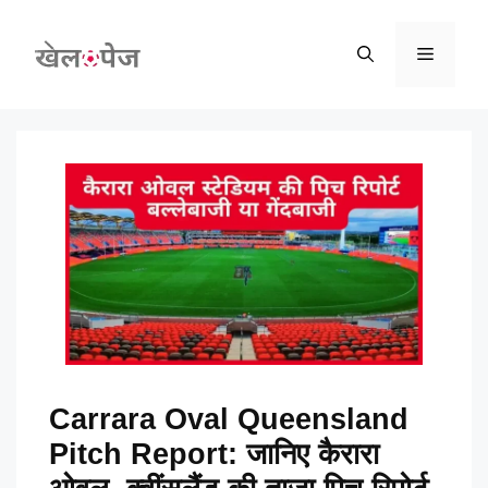
Skip
to
Menu
content
Carrara Oval Queensland
Pitch Report: जानिए कैरारा