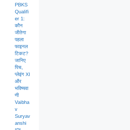
PBKS
Qualifi
er 1:
कौन
जीतेगा
पहला
फाइनल
टिकट?
जानिए
पिच,
प्लेइंग XI
और
भविष्यवा
णी
Vaibha
v
Suryav
anshi