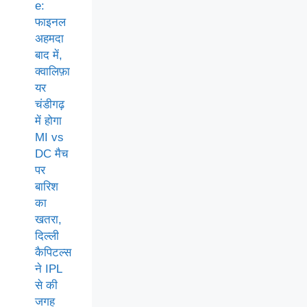
e:
फाइनल
अहमदा
बाद में,
क्वालिफ़ा
यर
चंडीगढ़
में होगा
MI vs
DC मैच
पर
बारिश
का
खतरा,
दिल्ली
कैपिटल्स
ने IPL
से की
जगह