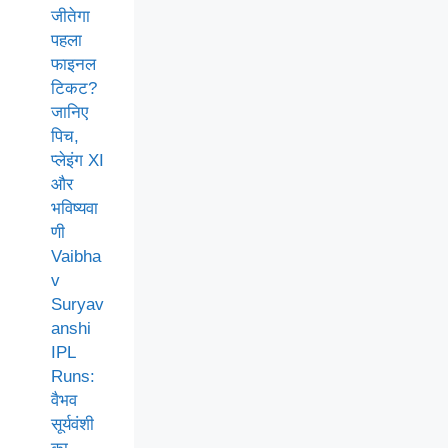
जीतेगा
पहला
फाइनल
टिकट?
जानिए
पिच,
प्लेइंग XI
और
भविष्यवा
णी
Vaibha
v
Suryav
anshi
IPL
Runs:
वैभव
सूर्यवंशी