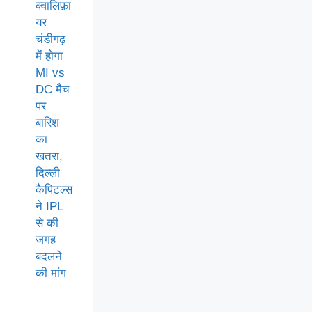
क्वालिफ़ा
यर
चंडीगढ़
में होगा
MI vs
DC मैच
पर
बारिश
का
खतरा,
दिल्ली
कैपिटल्स
ने IPL
से की
जगह
बदलने
की मांग